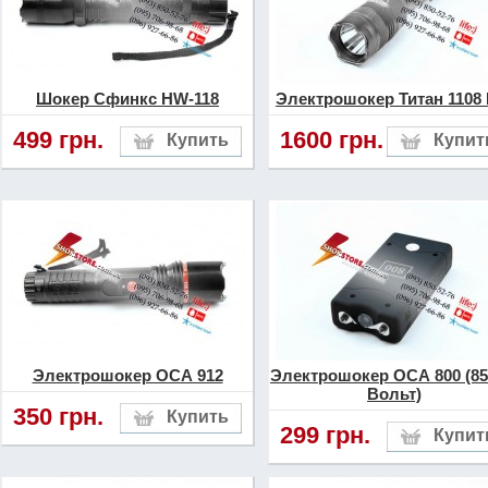
дизайна и мощностных ха
данной модели.
Шокер Сфинкс HW-118
Электрошокер Титан 1108 
Если Вы любите высокое 
499 грн.
1600 грн.
надежность, то выбор в с
электрошокера класса «Pl
верное решение.
Электрошокер ОСА 912
Электрошокер ОСА 800 (85
Вольт)
350 грн.
299 грн.