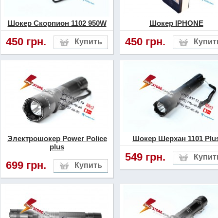
устройства от внешних во
повреждений. Обязательн
Шокер Скорпион 1102 950W
Шокер IPHONE
упаковке производителя ч
450 грн.
450 грн.
прописанное название мо
рядом с наименованием 
быть уникальный идентиф
образца. Также должно б
даты изготовления данног
Электрошокер Power Police
Шокер Шерхан 1101 Plu
plus
549 грн.
Если
класса «
электрошокер
699 грн.
является оригиналом, то 
присутствует описание ко