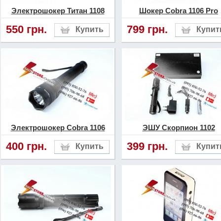
среди гражданского насел
Электрошокер Титан 1108
Шокер Cobra 1106 Pro
550 грн.
799 грн.
Все ЭШУ класса «Platinum
прошли все необходимые 
сертификацию, имеют сп
маркировку на упаковке, 
следует обращать внимани
Электрошокер Cobra 1106
ЭШУ Скорпион 1102
В первую очередь шокер 
400 грн.
399 грн.
продаваться в заводской 
упаковке от производите
качества, которая обеспе