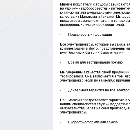
Многие покупатели с трудом разбираютс
на удочку» недобросовестных интернет-м
китайскими или американскими электрош
качества из Малайзии и Тайваня. Мы дор
предлагаем своим покупателям только в
проверенных лучших производителей.
·
Правдивость информации
Все электрошокеры, которые вы заказыва
комплектацией и фото, представленными н
руки, без каких бы то ни было отличий.
·
Время для тестирования покупки
Мы уверенны в качестве своей продукции,
тестирования. Она заключается в том, чт
электрошокер, если по каки-либо причин
·
Длительная гарантия на все электр
Наш магазин предоставляет гарантию в 5 
нашим специалистам службы поддержки 
обязательства берет на себя производите
электрошокеры.
·
Скорость оформления заказа