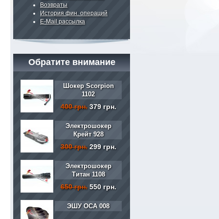
Возвраты
История фин. операций
E-Mail рассылка
Обратите внимание
Шокер Scorpion
1102
400 грн.
379 грн.
Электрошокер
Крейт 928
300 грн.
299 грн.
Электрошокер
Титан 1108
650 грн.
550 грн.
ЭШУ ОСА 008