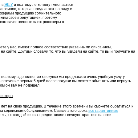
я в
ЭШУ
и поэтому легко могут «попасться
агазинов, которые предлагают на ряду с
окерами продукцию сомнительного
ожим своей репутацией, поэтому
ысококачественные электрошокеры от
ете у нас, имеют полное соответствие указанными описанием,
а сайте. Другими словами то, что вы увидели на сайте, то вы и получите на
 поэтому в дополнение к покупке мы предлагаем очень удобную услугу
о в течение первых 5 дней после покупки вы можете обменять или вернуть
ном он вам не подошел.
ошокеры
лет на свою продукцию. В течение этого времени вы сможете обратиться к
за сервисным обслуживанием. Свыше этого срока
все гарантийные
ль, т.к. каждый из них предоставляет вечную гарантию на свои