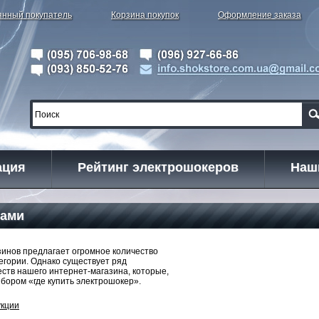
янный покупатель
Корзина покупок
Оформление заказа
ация
Рейтинг электрошокеров
Наш
нами
зинов предлагает огромное количество
егории. Однако существует ряд
ств нашего интернет-магазина, которые,
ыбором «где купить электрошокер».
укции