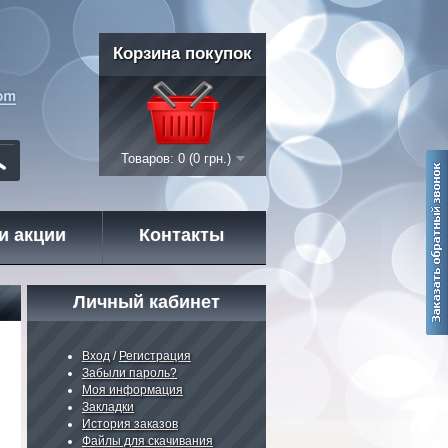
Корзина покупок
Товаров: 0 (0 грн.)
и акции
Контакты
Личный кабинет
Вход
/
Регистрация
Забыли пароль?
Моя информация
Закладки
История заказов
Файлы для скачивания