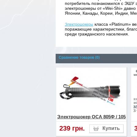
потребитель познакомился с ЭШУ э
электрошокеры от «Wei-Shi» давно
Японии, Канады, Кореи, Индии, Мек
класса «Platinum» в
Электрошокеры
поражающие характеристики, благо
среди гражданского населения.
Все ЭШУ класса «Platinum», кото
специальную маркировку на упаков
Сравнение товаров (0)
В первую очередь шокер должен пр
надлежащего качества, которая об
повреждений. Обязательно наличие
ЭШУ, а рядом с наименованием мо
Также должно быть наличие даты и
Если
класса «Platinum
электрошокер
комплектации, дизайна и мощностн
Если Вы любите высокое качество и
«Platinum» - верное решение.
Электрошокер ОСА 805Ф / 105
239 грн.