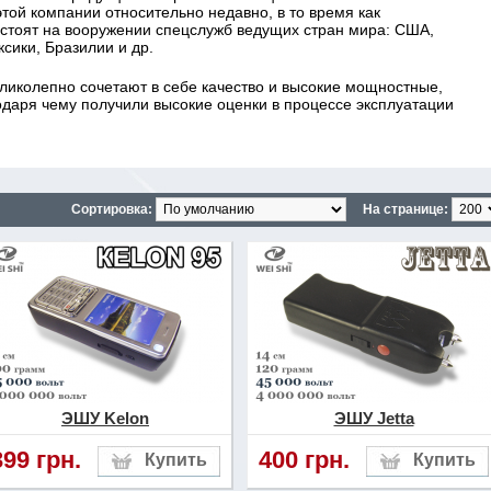
той компании относительно недавно, в то время как
 стоят на вооружении спецслужб ведущих стран мира: США,
сики, Бразилии и др.
еликолепно сочетают в себе качество и высокие мощностные,
даря чему получили высокие оценки в процессе эксплуатации
рые прошли все необходимые проверки и сертификацию, имеют
ке, на которую следует обращать внимание при покупке.
Сортировка:
На странице:
одаваться в заводской герметичной упаковке от производителя
еспечивает защиту устройства от внешних воздействий и
 на упаковке производителя четко прописанное название модели
дели должен быть уникальный идентификатор данного образца.
зготовления данного изделия.
» является оригиналом, то на упаковке присутствует описание
ых характеристик данной модели.
 надежность, то выбор в сторону электрошокера класса
ЭШУ Kelon
ЭШУ Jetta
399 грн.
400 грн.