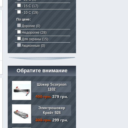
- 15 C
(17)
- 10 С
(19)
По цене:
Дорогие (0)
Недорогие
(28)
Для охраны
(15)
Акционные (0)
Обратите внимание
Шокер Scorpion
1102
400 грн.
379 грн.
Электрошокер
Крейт 928
300 грн.
299 грн.