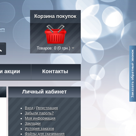
Корзина покупок
Товаров: 0 (0 грн.)
и акции
Контакты
Личный кабинет
Вход
/
Регистрация
Забыли пароль?
Моя информация
Закладки
История заказов
Файлы для скачивания