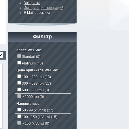
Возвраты
История фин. операций
E-Mail рассылка
Фильтр
Класс Wei Shi:
Standart (0)
Platinum
(43)
Цена оригинала Wei Shi:
100 – 299 грн
(13)
300 – 599 грн
(27)
600 – 999 грн
(3)
> 1000 грн (0)
Напряжение:
50 - 99 (k.Volts)
(27)
100 - 150 (k.Volts)
(15)
> 150 (k.Volts) (0)