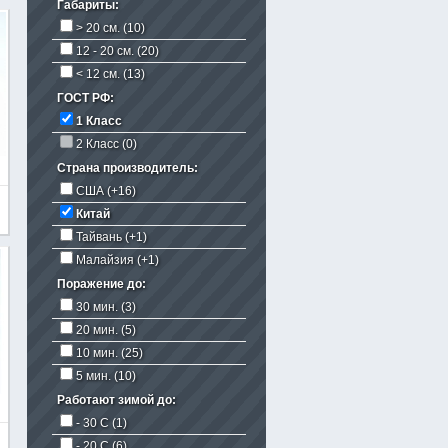
Габариты:
> 20 см.
(10)
12 - 20 см.
(20)
< 12 см.
(13)
ГОСТ РФ:
1 Класс
2 Класс (0)
Страна производитель:
США
(+16)
Китай
Тайвань
(+1)
Малайзия
(+1)
Поражение до:
30 мин.
(3)
20 мин.
(5)
10 мин.
(25)
5 мин.
(10)
Работают зимой до:
- 30 C
(1)
- 20 C
(6)