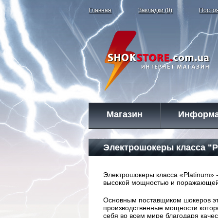
Главная
Закладки (0)
Посто
Магазин
Информ
Электрошокеры класса "P
Электрошокеры класса «Platinum» 
высокой мощностью и поражающей
Основным поставщиком шокеров это
производственные мощности котор
себя во всем мире благодаря кач