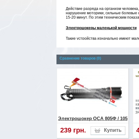
Действие разряда на организм человека
нарушение моторики, сильные болевые о
15-20 минут. По этим техническим показ
Электрошокеры маленькой мощности
Такие устройства изначально имеют мал
основном для отражения любых агрессив
среднем, мощность таких приборов колеб
для выведения из строя взрослого чело
Рекомендуется применять такие прибор
Сравнение товаров (0)
варьируется в пределах 250-300 гривен
Тайвань или Малайзия.
Электрошокеры средней мощности ра
Соответственно такие приборы имеют м
аналогов. Такие электрошокеры уже мож
бездомных животных, но и эффективно 
моделях такого класса может вирировать
воздействии такой мощности на организ
пространстве. В зависимости от массы 
сознания. Большая часть моделей, кото
разряду.
Электрошокер ОСА 805Ф / 105
Мощные электрошокеры
239 грн.
В эту категорию уже относятся изделия