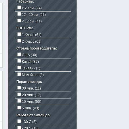
Габариты:
> 20 см.
(24)
12 - 20 см.
(57)
< 12 см.
(41)
ГОСТ РФ:
1 Класс
(61)
2 Класс
(61)
Страна производитель:
США
(30)
Китай
(87)
Тайвань
(2)
Малайзия
(2)
Поражение до:
30 мин.
(11)
20 мин.
(17)
10 мин.
(50)
5 мин.
(43)
Работают зимой до:
- 30 C
(5)
- 20 C
(15)