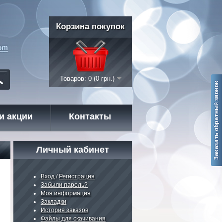
Корзина покупок
Товаров: 0 (0 грн.)
и акции
Контакты
Личный кабинет
Вход
/
Регистрация
Забыли пароль?
Моя информация
Закладки
История заказов
Файлы для скачивания