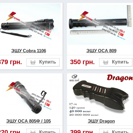
щего может привести к смерти. Многие модели из этой категории, в
 свободной продажи и применяются как табельное оружие исключительно
или сотрудниками силовых структур и ведомств.
на модели контактного и дистанционного типа. К дистанционным моделям,
 форме пистолета и электроды выстреливаются на определённое
технических патронов. Такие устройства достаточно дорогие и расходные
 контактным электрошокерам, относятся устройства представленные в
 передачи разряда необходим непосредственный контакт с поражаемой
ЭШУ Cobra 1106
ЭШУ ОСА 809
379 грн.
350 грн.
ЭШУ ОСА 805Ф / 105
ЭШУ Dragon
220 грн.
399 грн.