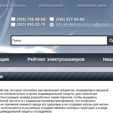
янный покупатель
Корзина покупок
Оформление заказа
ация
Рейтинг электрошокеров
Наш
ов
ойства, которые способны при маленьких габаритах, генерировать мощный
тся исключительно в целях индивидуальной защиты, для нанесения
. Конструкция шокера разработана таким образом, чтобы выдавать
лённой частоте и с заданным промежутком времени, что позволяет
не причиняя никакого вреда его здоровью и не создавая угрозы для жизни.
 используются в различных государственных силовых структурах и в ряде
ндивидуальной защиты сотрудников.