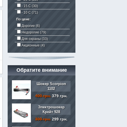
- 15 C
(30)
- 10 С
(71)
По цене:
Дорогие
(6)
Недорогие
(79)
Для охраны
(33)
Акционные
(4)
Обратите внимание
Шокер Scorpion
1102
400 грн.
379 грн.
Электрошокер
Крейт 928
300 грн.
299 грн.