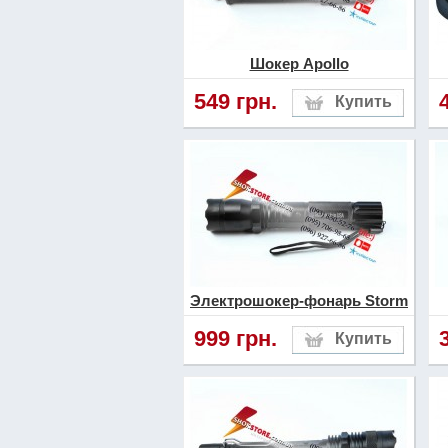
Шокер Apollo
549 грн.
Электрошокер-фонарь Storm
999 грн.