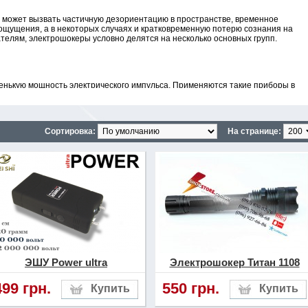
, может вызвать частичную дезориентацию в пространстве, временное
щущения, а в некоторых случаях и кратковременную потерю сознания на
ателям, электрошокеры условно делятся на несколько основных групп.
енькую мощность электрического импульса. Применяются такие приборы в
ных действий со стороны бездомных собак или других диких животных. В
лется в диапазоне от 20 000 до 35 000 вольт. Такого разряда недостаточно
века, но вполне достаточно для создания сильных болевых ощущений.
ы с эффектом неожиданности. Средняя цена приборов такой мощности
Сортировка:
На странице:
. Поставщиками таких приборов на Украинский рынок являются в основном
зряда
ощность генерируемого импульса значительно выше чем у предыдущих
но достаточно эффективно использовать не только для отражения агрессии
применять против злоумышленников. Мощность создаваемого импульса в
ся от 40 000 до 150 000 вольт, что уже достаточно ощутимо. При
м человека, можно вызвать нарушение функций моторики и координации в
тела нападающего, такой разряд может вызвать и кратковременную потерю
рые представлены в нашем интернет магазине, относятся именно к этому
ЭШУ Power ultra
Электрошокер Титан 1108
499 грн.
550 грн.
, которые наделены очень большой мощностью. Применение такого