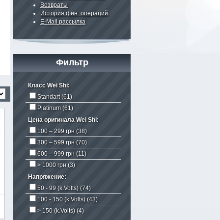
Возвраты
История фин. операций
E-Mail рассылка
Фильтр
Класс Wei Shi:
Standart
(61)
Platinum
(61)
Цена оригинала Wei Shi:
100 – 299 грн
(38)
300 – 599 грн
(70)
600 – 999 грн
(11)
> 1000 грн
(3)
Напряжение:
50 - 99 (k.Volts)
(74)
100 - 150 (k.Volts)
(43)
> 150 (k.Volts)
(4)