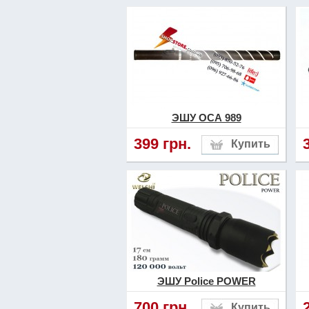
устройства на слабом организме нападаю
большинстве стран мира запрещены для
сотрудниками армейских подразделений 
Электрошокеры
также можно разделить 
относят изделия, которые выполнены в
расстояние с помощью специальных пиро
материалы не всегда есть в продаже. К
нашем интернет магазине, которым для
поверхностью.
ЭШУ ОСА 989
399 грн.
ЭШУ Police POWER
700 грн.