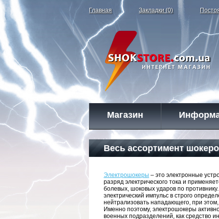
Главная
Закладки (0)
Посто
Магазин
Информ
Весь ассортимент шокер
Электрошокеры
– это электронные устр
разряд электрического тока и применяе
болевых, шоковых ударов по противнику
электрический импульс в строго опреде
нейтрализовать нападающего, при этом, 
Именно поэтому, электрошокеры активно
военных подразделений, как средство и