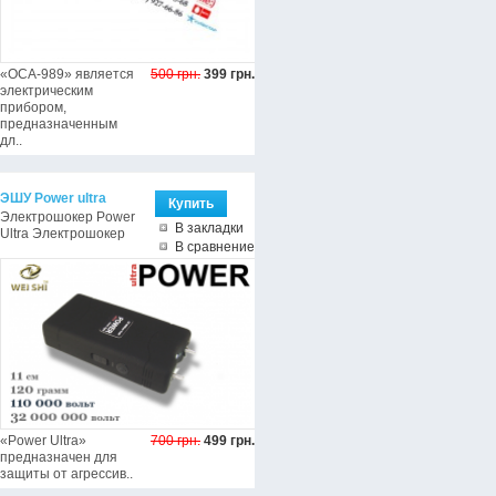
«ОСА-989» является
500 грн.
399 грн.
электрическим
прибором,
предназначенным
дл..
ЭШУ Power ultra
Электрошокер Power
В закладки
Ultra Электрошокер
В сравнение
«Power Ultra»
700 грн.
499 грн.
предназначен для
защиты от агрессив..