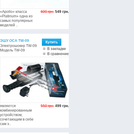
«Apollo» класса
600 грн.
549 грн.
«Platinum» одна из
самых популярных
моделей ..
ЭШУ ОСА TW-09
Электрошокер TW-09
В закладки
Модель TW-09
В сравнение
является
550 грн.
499 грн.
комбинированным
устройством,
сочетающим в себе
сам э..