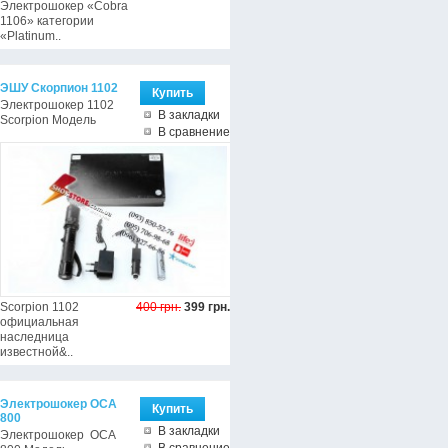
Электрошокер «Cobra
1106» категории
«Platinum..
ЭШУ Скорпион 1102
Электрошокер 1102
В закладки
Scorpion Модель
В сравнение
Scorpion 1102
400 грн.
399 грн.
официальная
наследница
известной&..
Электрошокер ОСА
800
В закладки
Электрошокер ОСА
В сравнение