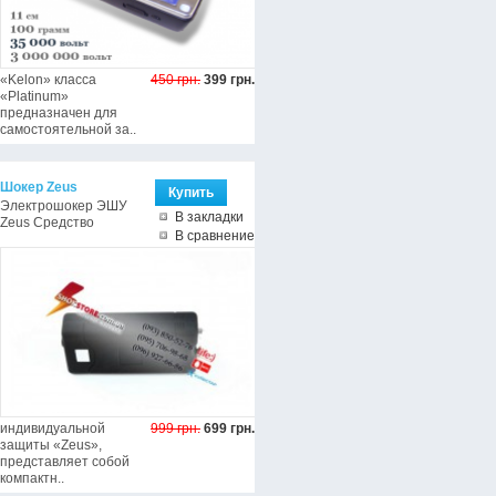
«Kelon» класса
450 грн.
399 грн.
«Platinum»
предназначен для
самостоятельной за..
Шокер Zeus
Электрошокер ЭШУ
В закладки
Zeus Средство
В сравнение
индивидуальной
999 грн.
699 грн.
защиты «Zeus»,
представляет собой
компактн..