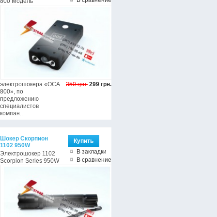
800 Модель
электрошокера «ОСА
350 грн.
299 грн.
800», по
предложению
специалистов
компан..
Шокер Скорпион
1102 950W
В закладки
Электрошокер 1102
В сравнение
Scorpion Series 950W