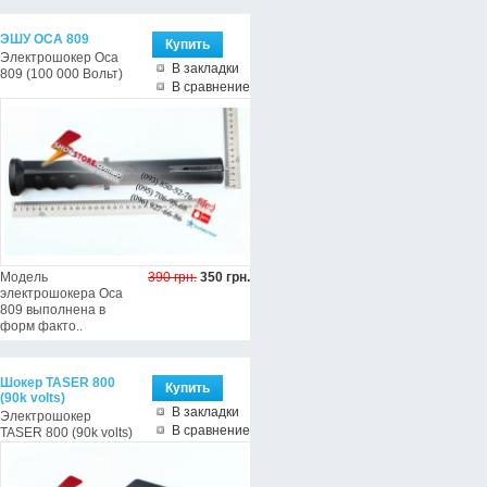
ЭШУ ОСА 809
Электрошокер Оса
В закладки
809 (100 000 Вольт)
В сравнение
Модель
390 грн.
350 грн.
электрошокера Оса
809 выполнена в
форм факто..
Шокер TASER 800
(90k volts)
В закладки
Электрошокер
В сравнение
TASER 800 (90k volts)