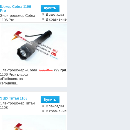
Шокер Cobra 1106
Pro
В закладки
Электрошокер Cobra
В сравнение
1106 Pro
Электрошокер «Cobra
850 грн.
799 грн.
1106 Pro» класса
«Platinum» на
сегодняш..
ЭШУ Титан 1108
Электрошокер Титан
В закладки
1108
В сравнение