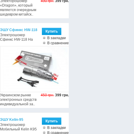
Электорошокер
490 грн.
399 грн.
«Dragon», который
является очередным
шедевром китайск..
ЭШУ Сфинкс HW-118
Электрошокер
В закладки
Сфинкс HW-118 На
В сравнение
Украинском рынке
450 грн.
399 грн.
электронных средств
индивидуальной за..
ЭШУ Kelin-95
Электрошокер
В закладки
Мобильный Kelin K95
В сравнение