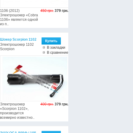
1106 (2012)
450 грн.
379 грн.
Электрошокер «Cobra
1106» является одной
из п..
Шокер Scorpion 1102
Электрошокер 1102
В закладки
Scorpion
В сравнение
Электрошокер
400 грн.
379 грн.
«Scorpion 1102»,
производится
всемирно известно..
ЭШУ ОСА 805Ф / 105