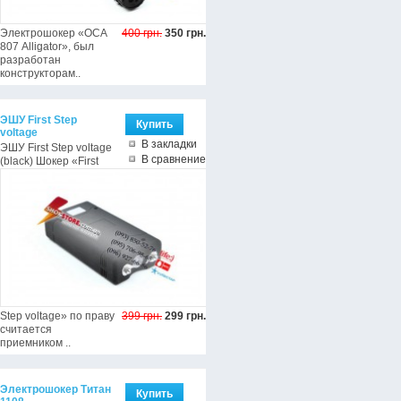
Электрошокер «ОСА
400 грн.
350 грн.
807 Alligator», был
разработан
конструкторам..
ЭШУ First Step
voltage
В закладки
ЭШУ First Step voltage
В сравнение
(black) Шокер «First
Step voltage» по праву
399 грн.
299 грн.
считается
приемником ..
Электрошокер Титан