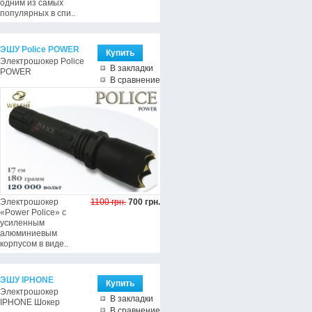
одним из самых
популярных в спи..
ЭШУ Police POWER
Электрошокер Police
В закладки
POWER
В сравнение
Электрошокер
1100 грн.
700 грн.
«Power Police» с
усиленным
алюминиевым
корпусом в виде..
ЭШУ IPHONE
Электрошокер
В закладки
IPHONE Шокер
В сравнение