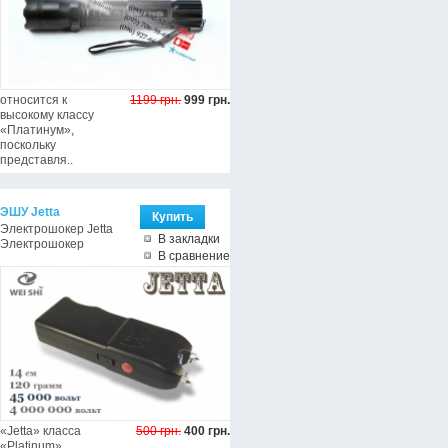
относится к
1199 грн.
999 грн.
высокому классу
«Платинум»,
поскольку
представля..
ЭШУ Jetta
Электрошокер Jetta
В закладки
Электрошокер
В сравнение
«Jetta» класса
500 грн.
400 грн.
«Platinum»