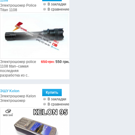
1108
В закладки
Электрошокер Police
В сравнение
Titan 1108
Электрошокер police
650 грн.
550 грн.
1108 titan–самая
последняя
разработка из с..
ЭШУ Kelon
Электрошокер Kelon
В закладки
Электрошокер
В сравнение