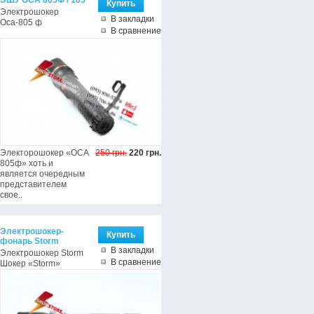
Электрошокер
В закладки
Оса-805 ф
В сравнение
Электорошокер «ОСА
250 грн.
220 грн.
805ф» хоть и
является очередным
представителем
свое..
Электрошокер-
фонарь Storm
В закладки
Электрошокер Storm
В сравнение
Шокер «Storm»