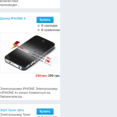
количествах
производит..
Шокер IPHONE 4
В закладки
В сравнение
330 грн.
299 грн.
Электрошокер IPHONE Электрошокер
«IPHONE 4» начал появляться на
Украинском ры..
ЭШУ Taser ultra
Электрошокер Taser