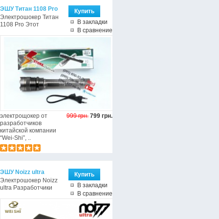
ЭШУ Титан 1108 Pro
Электрошокер Титан
В закладки
1108 Pro Этот
В сравнение
электрощокер от
999 грн.
799 грн.
разработчиков
китайской компании
“Wei-Shi”, ..
ЭШУ Noizz ultra
Электрошокер Noizz
В закладки
ultra Разработчики
В сравнение