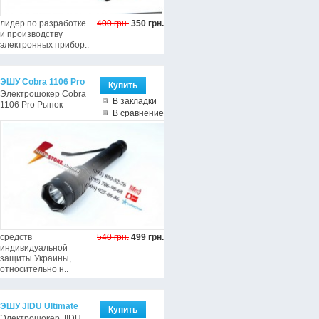
лидер по разработке
400 грн.
350 грн.
и производству
электронных прибор..
ЭШУ Cobra 1106 Pro
Электрошокер Cobra
В закладки
1106 Pro Рынок
В сравнение
средств
540 грн.
499 грн.
индивидуальной
защиты Украины,
относительно н..
ЭШУ JIDU Ultimate
Электрошокер JIDU