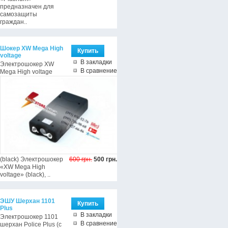
предназначен для
самозащиты
граждан..
Шокер XW Mega High
voltage
В закладки
Электрошокер XW
В сравнение
Mega High voltage
(black) Электрошокер
600 грн.
500 грн.
«XW Mega High
voltage» (black), ..
ЭШУ Шерхан 1101
Plus
В закладки
Электрошокер 1101
В сравнение
шерхан Police Plus (с