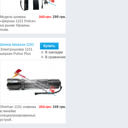
Модель шокера
340 грн.
299 грн.
«Шерхан 1101 Police»
на рынке Украины
появ..
Шокер Шерхан 1101
Электрошокер 1101
В закладки
шерхан Police Plus
В сравнение
Sherhan 1101 новинка
350 грн.
349 грн.
в линейке
специализированных
устрой..