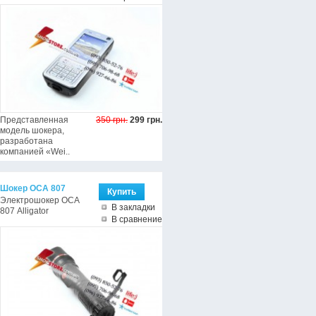
Представленная
350 грн.
299 грн.
модель шокера,
разработана
компанией «Wei..
Шокер ОСА 807
Электрошокер ОСА
В закладки
807 Alligator
В сравнение