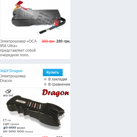
Электрошокер «ОСА
300 грн.
280 грн.
958 Ultra»
представляет собой
очередное попо..
ЭШУ Dragon
Электрошокер
В закладки
Dracon
В сравнение