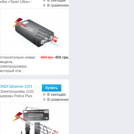
В закладки
ultra «Taser Ultra» -
В сравнение
относительно новая
499 грн.
450 грн.
модель
электрошокера,
который отв..
ЭШУ Шерхан 1101
Электрошокер 1101
В закладки
шерхан Police Plus
В сравнение