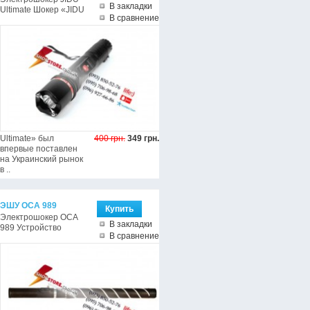
В закладки
Ultimate Шокер «JIDU
В сравнение
Ultimate» был
400 грн.
349 грн.
впервые поставлен
на Украинский рынок
в ..
ЭШУ ОСА 989
Электрошокер ОСА
В закладки
989 Устройство
В сравнение