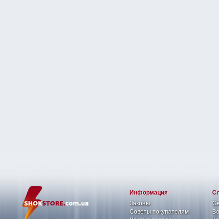
Информация
С
Законы
Св
Советы покупателям
Во