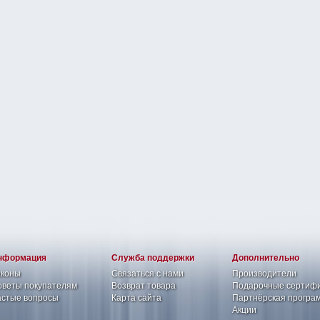
нформация
Служба поддержки
Дополнительно
аконы
Связаться с нами
Производители
веты покупателям
Возврат товара
Подарочные сертиф
астые вопросы
Карта сайта
Партнёрская програ
Акции