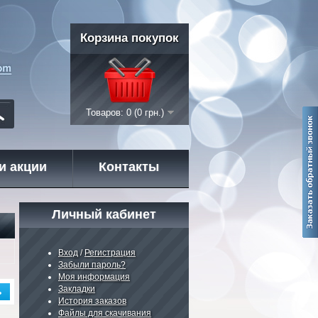
Корзина покупок
Товаров: 0 (0 грн.)
и акции
Контакты
Личный кабинет
Вход
/
Регистрация
Забыли пароль?
Моя информация
Закладки
ь
История заказов
Файлы для скачивания