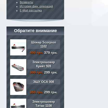
Возвраты
История фин. операций
E-Mail рассылка
Обратите внимание
Шокер Scorpion
1102
400 грн.
379 грн.
Электрошокер
Крейт 928
300 грн.
299 грн.
ЭШУ ОСА 008
350 грн.
299 грн.
Электрошокер
Титан 1108