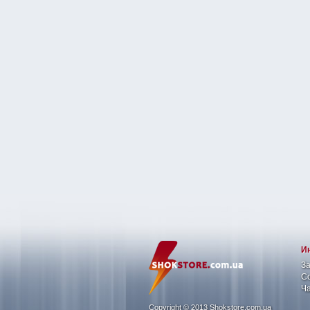
И
З
Со
Ч
Copyright © 2013 Shokstore.com.ua