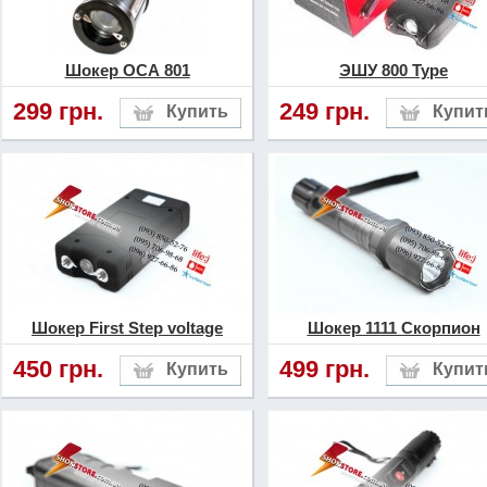
устройства от внешних во
повреждений. Обязательн
Шокер ОСА 801
ЭШУ 800 Type
упаковке производителя ч
299 грн.
249 грн.
прописанное название мо
рядом с наименованием 
быть уникальный идентиф
образца. Также должно б
даты изготовления данног
Шокер First Step voltage
Шокер 1111 Скорпион
Если
класса «
электрошокер
450 грн.
499 грн.
является оригиналом, то 
присутствует описание ко