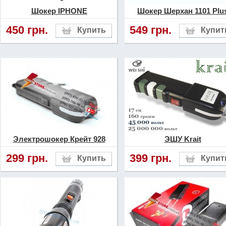
среди гражданского насел
Шокер IPHONE
Шокер Шерхан 1101 Plu
450 грн.
549 грн.
Все ЭШУ класса «Platinum
прошли все необходимые 
сертификацию, имеют сп
маркировку на упаковке, 
следует обращать внимани
Электрошокер Крейт 928
ЭШУ Krait
В первую очередь шокер 
299 грн.
399 грн.
продаваться в заводской 
упаковке от производите
качества, которая обеспе