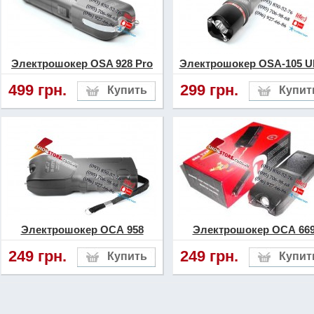
дизайна и мощностных ха
данной модели.
Электрошокер OSA 928 Pro
Электрошокер OSA-105 Ul
Если Вы любите высокое 
499 грн.
299 грн.
надежность, то выбор в с
электрошокера класса «Pl
верное решение.
Электрошокер ОСА 958
Электрошокер ОСА 66
249 грн.
249 грн.