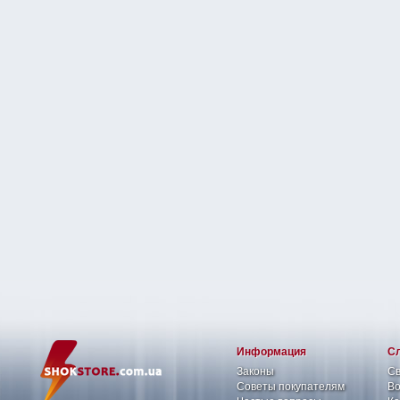
Информация
С
Законы
Св
Советы покупателям
Во